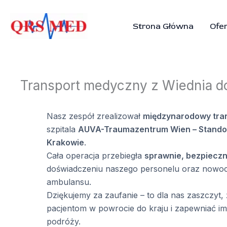
Przejdź
do
Strona Główna
Ofe
treści
Transport medyczny z Wiednia d
Nasz zespół zrealizował
międzynarodowy tra
szpitala
AUVA-Traumazentrum Wien – Standor
Krakowie
.
Cała operacja przebiegła
sprawnie, bezpieczni
doświadczeniu naszego personelu oraz now
ambulansu.
Dziękujemy za zaufanie – to dla nas zaszczy
pacjentom w powrocie do kraju i zapewniać i
podróży.