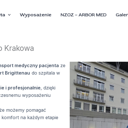
rta
Wyposażenie
NZOZ – ARBOR MED
Galer
o Krakowa
nsport medyczny pacjenta
ze
t Brigittenau
do szpitala w
e i profesjonalnie
, dzięki
oczesnemu wyposażeniu
t, że możemy pomagać
m komfort na każdym etapie