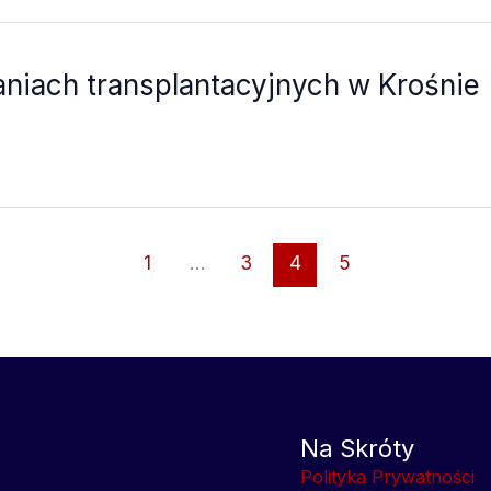
łaniach transplantacyjnych w Krośnie
1
…
3
4
5
Na Skróty
Polityka Prywatności