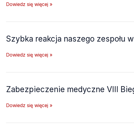
Zabezpieczenie
Dowiedz się więcej »
medyczne
Jarmarku
Jakubowego
w
Szybka reakcja naszego zespołu w
Sławkowie
Szybka
Dowiedz się więcej »
reakcja
naszego
zespołu
w
Zabezpieczenie medyczne VIII Bieg
drodze
z
Zabezpieczenie
Dowiedz się więcej »
zabezpieczenia
medyczne
VIII
Biegu