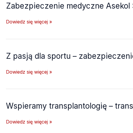
Grania
Zabezpieczenie medyczne Asekol S
Tatr
Zabezpieczenie
Dowiedz się więcej »
medyczne
Asekol
Swimrun
z
Z pasją dla sportu – zabezpieczen
Ostrą
vol.
Z
Dowiedz się więcej »
4
pasją
dla
sportu
–
Wspieramy transplantologię – tra
zabezpieczenie
medyczne
Wspieramy
Dowiedz się więcej »
ćwierćfinału
transplantologię