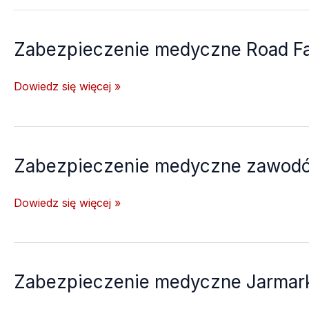
pomocy
w
Szkole
Zabezpieczenie medyczne Road Fa
Podstawowej
nr
Zabezpieczenie
Dowiedz się więcej »
14
medyczne
w
Road
Krakowie
Falcon
FG
Zabezpieczenie medyczne zawodó
Sławków
–
Zabezpieczenie
Dowiedz się więcej »
Retor
medyczne
Sobota
zawodów
SUP
Kultura
Zabezpieczenie medyczne Jarmar