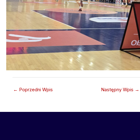
←
Poprzedni Wpis
Następny Wpis
→