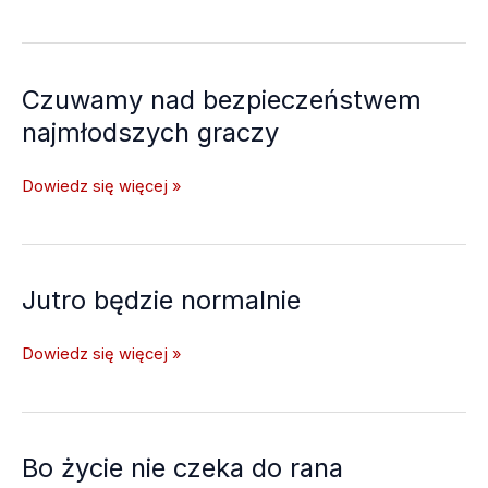
medyczne
AK23
UR
Czuwamy nad bezpieczeństwem
najmłodszych graczy
Czuwamy
Dowiedz się więcej »
nad
bezpieczeństwem
najmłodszych
graczy
Jutro będzie normalnie
Jutro
Dowiedz się więcej »
będzie
normalnie
Bo życie nie czeka do rana