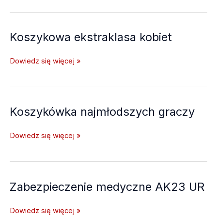
dużo
sportu
Koszykowa ekstraklasa kobiet
Koszykowa
Dowiedz się więcej »
ekstraklasa
kobiet
Koszykówka najmłodszych graczy
Koszykówka
Dowiedz się więcej »
najmłodszych
graczy
Zabezpieczenie medyczne AK23 UR
Zabezpieczenie
Dowiedz się więcej »