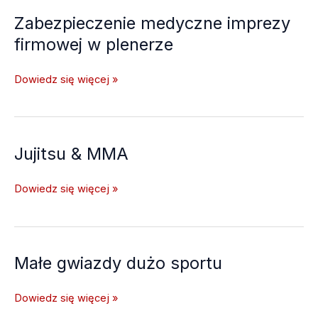
Zabezpieczenie medyczne imprezy
firmowej w plenerze
Zabezpieczenie
Dowiedz się więcej »
medyczne
imprezy
firmowej
w
Jujitsu & MMA
plenerze
Jujitsu
Dowiedz się więcej »
&
MMA
Małe gwiazdy dużo sportu
Małe
Dowiedz się więcej »
gwiazdy