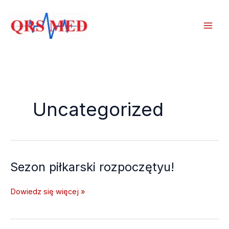
Przejdź
do
treści
Uncategorized
Sezon piłkarski rozpoczętyu!
Sezon
Dowiedz się więcej »
piłkarski
rozpoczętyu!