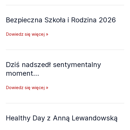
muzyki,
nami!
wspólnoty
i
Bezpieczna Szkoła i Rodzina 2026
bezpieczeństwa
Bezpieczna
Dowiedz się więcej »
Szkoła
i
Rodzina
2026
Dziś nadszedł sentymentalny
moment…
Dziś
Dowiedz się więcej »
nadszedł
sentymentalny
moment…
Healthy Day z Anną Lewandowską