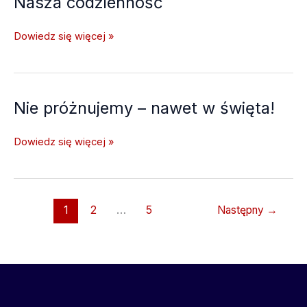
Nasza codzienność
Nasza
Dowiedz się więcej »
codzienność
Nie próżnujemy – nawet w święta!
Nie
Dowiedz się więcej »
próżnujemy
–
nawet
w
1
2
…
5
Następny
→
święta!