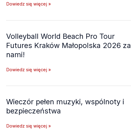
Dzień
Dowiedz się więcej »
Dziecka
w
Brzyczynie
pełen
Volleyball World Beach Pro Tour
uśmiechów!
Futures Kraków Małopolska 2026 za
nami!
Volleyball
Dowiedz się więcej »
World
Beach
Pro
Tour
Wieczór pełen muzyki, wspólnoty i
Futures
bezpieczeństwa
Kraków
Małopolska
Wieczór
Dowiedz się więcej »
2026
pełen
za