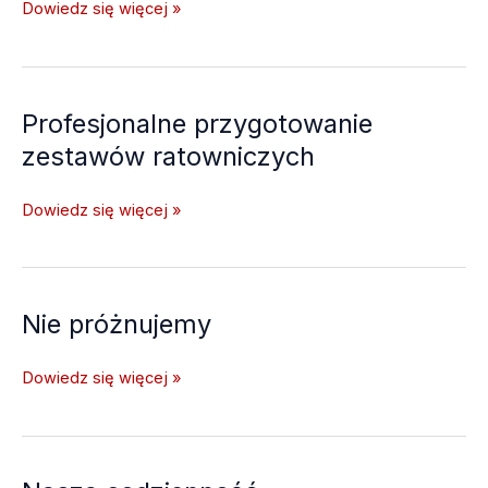
Healthy
Dowiedz się więcej »
Day
z
Anną
Lewandowską
Profesjonalne przygotowanie
zestawów ratowniczych
Profesjonalne
Dowiedz się więcej »
przygotowanie
zestawów
ratowniczych
Nie próżnujemy
Nie
Dowiedz się więcej »
próżnujemy