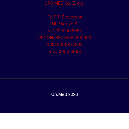
QRS MED Sp. Z. o.o.
32-031 Brzyczyna
Ul. Zacisze 6
NIP: 6252476082
REGON: 38775932800000
KRS: 0000874393
BDO 000510063
QrsMed 2026