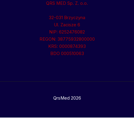
QRS MED Sp. Z. o.o.
32-031 Brzyczyna
Ul. Zacisze 6
NIP: 6252476082
REGON: 38775932800000
KRS: 0000874393
BDO 000510063
QrsMed 2026